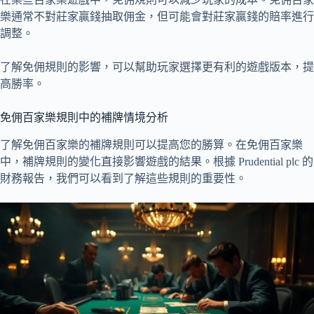
樂通常不對莊家贏錢抽取佣金，但可能會對莊家贏錢的賠率進行
調整。
了解免佣規則的影響，可以幫助玩家選擇更有利的遊戲版本，提
高勝率。
免佣百家樂規則中的補牌情境分析
了解免佣百家樂的補牌規則可以提高您的勝算。在免佣百家樂
中，補牌規則的變化直接影響遊戲的結果。根據 Prudential plc 的
財務報告，我們可以看到了解這些規則的重要性。