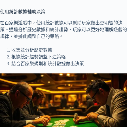
使用統計數據輔助決策
在百家樂遊戲中，使用統計數據可以幫助玩家做出更明智的決
策。通過分析歷史數據和統計趨勢，玩家可以更好地理解遊戲的
規律，並據此調整自己的策略。
收集並分析歷史數據
根據統計趨勢調整下注策略
結合百家樂規則和統計數據做出決策