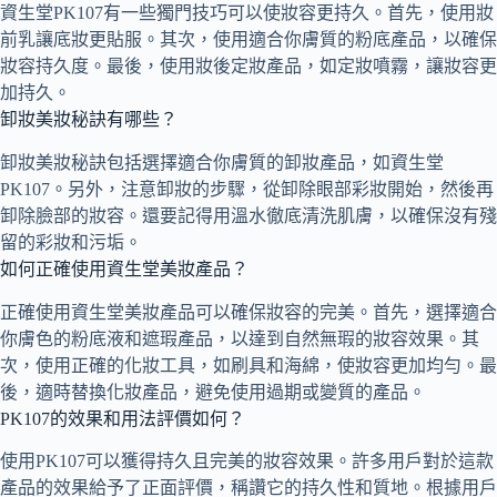
資生堂PK107有一些獨門技巧可以使妝容更持久。首先，使用妝
前乳讓底妝更貼服。其次，使用適合你膚質的粉底產品，以確保
妝容持久度。最後，使用妝後定妝產品，如定妝噴霧，讓妝容更
加持久。
卸妝美妝秘訣有哪些？
卸妝美妝秘訣包括選擇適合你膚質的卸妝產品，如資生堂
PK107。另外，注意卸妝的步驟，從卸除眼部彩妝開始，然後再
卸除臉部的妝容。還要記得用溫水徹底清洗肌膚，以確保沒有殘
留的彩妝和污垢。
如何正確使用資生堂美妝產品？
正確使用資生堂美妝產品可以確保妝容的完美。首先，選擇適合
你膚色的粉底液和遮瑕產品，以達到自然無瑕的妝容效果。其
次，使用正確的化妝工具，如刷具和海綿，使妝容更加均勻。最
後，適時替換化妝產品，避免使用過期或變質的產品。
PK107的效果和用法評價如何？
使用PK107可以獲得持久且完美的妝容效果。許多用戶對於這款
產品的效果給予了正面評價，稱讚它的持久性和質地。根據用戶