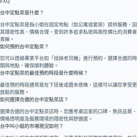
FAQ
台中定點茶是什麼？
台中定點茶是指小姐在固定地點（如公寓或套房）提供服務，因
其隱密性高、價格合理，受到許多追求私密與高性價比的消費者
青睞。
如何預約台中定點茶？
您可以透過專業平台如「找妹老司機」進行預約，選擇合適的時
間與地點，確保順利體驗。
台中定點茶的最佳預約時段是什麼時候？
最佳預約時段通常是在下班後或週末夜晚，這樣可以讓您享受更
放鬆的服務。
如何選擇合適的台中定點茶店？
選擇合適的台中定點茶店時，您應考慮店家的口碑、魚訊品質、
價格透明度及服務環境的隱密性與舒適度。
台中叫小姐的市場現況如何？