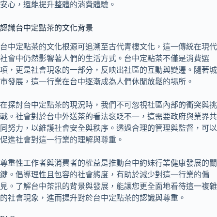
安心，還能提升整體的消費體驗。
認識台中定點茶的文化背景
台中定點茶的文化根源可追溯至古代青樓文化，這一傳統在現代
社會中仍然影響著人們的生活方式。台中定點茶不僅是消費選
項，更是社會現象的一部分，反映出社區的互動與變遷。隨著城
市發展，這一行業在台中逐漸成為人們休閒放鬆的場所。
在探討台中定點茶的現況時，我們不可忽視社區內部的衝突與挑
戰。社會對於台中外送茶的看法褒貶不一，這需要政府與業界共
同努力，以維護社會安全與秩序。透過合理的管理與監督，可以
促進社會對這一行業的理解與尊重。
尊重性工作者與消費者的權益是推動台中約妹行業健康發展的關
鍵。倡導理性且包容的社會態度，有助於減少對這一行業的偏
見。了解台中茶訊的背景與發展，能讓您更全面地看待這一複雜
的社會現象，進而提升對於台中定點茶的認識與尊重。