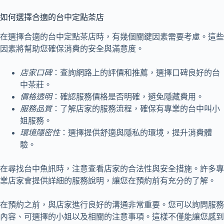
如何選擇合適的台中定點茶店
在選擇合適的台中定點茶店時，有幾個關鍵因素需要考慮。這些
因素將幫助您確保消費的安全與滿意度。
店家口碑
：查詢網路上的評價和推薦，選擇口碑良好的台
中茶莊。
價格透明
：確認服務價格是否明確，避免隱藏費用。
服務品質
：了解店家的服務流程，確保有專業的台中叫小
姐服務。
環境隱密性
：選擇提供舒適與隱私的環境，提升消費體
驗。
在尋找台中魚訊時，注意查看店家的合法性與安全措施。許多專
業店家會提供詳細的服務說明，讓您在預約前有充分的了解。
在預約之前，與店家進行良好的溝通非常重要。您可以詢問服務
內容、可選擇的小姐以及相關的注意事項。這樣不僅能讓您感到