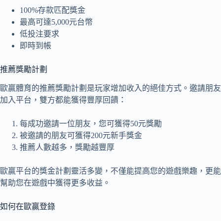
100%存款匹配獎金
最高可達5,000元台幣
低投注要求
即時到帳
推薦獎勵計劃
歐贏體育的推薦獎勵計劃是玩家增加收入的絕佳方式。邀請朋友
加入平台，雙方都能獲得豐厚回饋：
每成功邀請一位朋友，您可獲得50元獎勵
被邀請的朋友可獲得200元新手獎金
推薦人數越多，獎勵越豐厚
歐贏平台的獎金計劃靈活多變，不僅能提高您的遊戲樂趣，更能
幫助您在遊戲中獲得更多收益。
如何在歐贏登錄