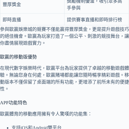
獎勵機制優渥，吸引眾多高
豐厚獎金
手參與
即時直播
提供賽事直播和即時排行榜
參與歐贏娛樂城的競賽不僅能贏得豐厚獎金，更是提升遊戲技巧
的絕佳機會。歐贏為玩家打造了一個公平、刺激的競技舞台，讓
你盡情展現遊戲實力。
歐贏的移動版優勢
在現代數字娛樂時代，歐贏平台為玩家提供了卓越的移動遊戲體
驗。無論您身在何處，歐贏賭場都能讓您隨時暢享精彩遊戲。移
動版本不僅保留了桌面端的所有功能，更增添了前所未有的便捷
性。
APP功能特色
歐贏體育的移動應用擁有令人驚嘆的功能集：
支持iOS和Android雙平台