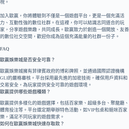
視。
加入歐贏，你將體驗到不僅是一個遊戲平台，更是一個充滿活
力、互動性強的數位社群。在這裡，你可以結識志同道合的玩
家，分享遊戲樂趣，共同成長。歐贏致力於創造一個開放、友善
的數位社交空間，歡迎你成為這個充滿能量的社群一份子。
FAQ
歐贏娛樂城是否安全可靠？
歐贏娛樂城擁有菲律賓政府的博彩牌照，並通過國際認證機構
GLI的嚴格審核。平台採用最先進的加密技術，確保用戶資料和
交易安全，為玩家提供安全可靠的遊戲環境。
歐贏提供哪些遊戲種類？
歐贏提供多樣化的遊戲選擇，包括百家樂、超級多台、聚龍廳、
體育投注等。平台還定期舉辦特色活動，如VIP包桌和競咪百家
樂，滿足不同玩家的遊戲需求。
如何在歐贏娛樂城快速存取款？