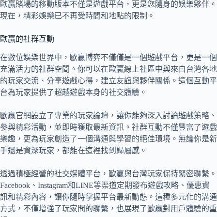
歐贏賭場的移動版本不僅是遊戲平台，更是您隨身的娛樂夥伴。
現在，精彩娛樂已不再受時間和地點的限制。
歐贏的社群互動
在數位娛樂世界中，歐贏博弈不僅僅是一個遊戲平台，更是一個
充滿活力的社群空間。你可以在歐贏線上社區中與來自台灣各地
的玩家交流、分享遊戲心得，建立友誼與夥伴關係。這個互動平
台為玩家提供了超越遊戲本身的社交體驗。
歐贏官網設立了專業的玩家論壇，讓你能夠深入討論遊戲策略、
參與精彩活動，並即時獲取最新資訊。社群互動不僅豐富了遊戲
樂趣，更為玩家創造了一個溝通與學習的絕佳環境。無論你是新
手還是資深玩家，都能在這裡找到歸屬感。
透過積極經營的社交媒體平台，歐贏與台灣玩家保持緊密聯繫。
Facebook、Instagram和LINE等渠道定期發布遊戲攻略、優惠資
訊和精彩內容，讓你隨時掌握平台最新動態。這種多元化的溝通
方式，不僅增強了玩家間的聯繫，也展現了歐贏對用戶體驗的重