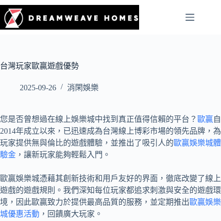
台灣玩家歐贏遊戲優勢
2025-09-26
消閑娛樂
您是否曾想過在線上娛樂城中找到真正值得信賴的平台？
歐贏
自
2014年成立以來，已迅速成為台灣線上博彩市場的領先品牌，為
玩家提供無與倫比的遊戲體驗，並推出了吸引人的
歐贏娛樂城體
驗金
，讓新玩家能夠輕鬆入門。
歐贏娛樂城憑藉其創新技術和用戶友好的界面，徹底改變了線上
遊戲的遊戲規則。我們深知每位玩家都追求刺激與安全的遊戲環
境，因此歐贏致力於提供最高品質的服務，並定期推出
歐贏娛樂
城優惠活動
，回饋廣大玩家。