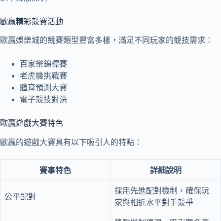
歐贏精彩競賽活動
歐贏娛樂城的競賽類型豐富多樣，滿足不同玩家的競技需求：
百家樂錦標賽
老虎機挑戰賽
體育預測大賽
電子競技對決
歐贏遊戲大賽特色
歐贏的遊戲大賽具有以下吸引人的特點：
賽事特色
詳細說明
採用先進配對機制，確保玩
公平配對
家與相近水平對手競爭