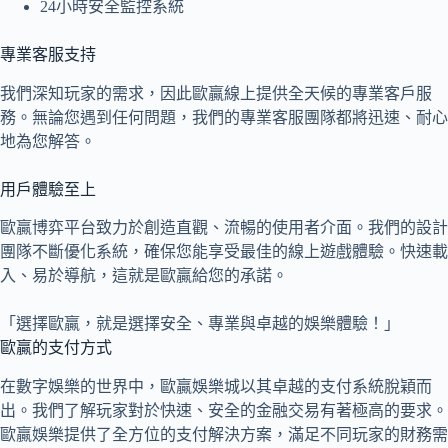
24小時安全監控系統
專業客服支持
我們深知玩家的需求，因此歐贏線上提供全天候的專業客戶服
務。無論您遇到任何問題，我們的專業客服團隊都將迅速、耐心
地為您解答。
用戶體驗至上
歐贏博弈平台致力於創造直觀、流暢的使用者介面。我們的設計
團隊不斷優化系統，確保您能享受最佳的線上遊戲體驗。快速載
入、易於導航，這就是歐贏給您的承諾。
「選擇歐贏，就是選擇安全、專業與卓越的娛樂體驗！」
歐贏的支付方式
在數字娛樂的世界中，歐贏娛樂城以其卓越的支付系統脫穎而
出。我們了解玩家對於快速、安全的金融交易有著極高的要求。
歐贏娛樂提供了全方位的支付解決方案，滿足不同玩家的財務需