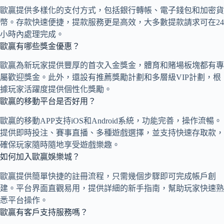
歐贏提供多樣化的支付方式，包括銀行轉帳、電子錢包和加密貨
幣。存款快速便捷，提款服務更是高效，大多數提款請求可在24
小時內處理完成。
歐贏有哪些獎金優惠？
歐贏為新玩家提供豐厚的首次入金獎金，體育和賭場板塊都有專
屬歡迎獎金。此外，還設有推薦獎勵計劃和多層級VIP計劃，根
據玩家活躍度提供個性化獎勵。
歐贏的移動平台是否好用？
歐贏的移動APP支持iOS和Android系統，功能完善，操作流暢。
提供即時投注、賽事直播、多種遊戲選擇，並支持快速存取款，
確保玩家隨時隨地享受遊戲樂趣。
如何加入歐贏娛樂城？
歐贏提供簡單快捷的註冊流程，只需幾個步驟即可完成帳戶創
建。平台界面直觀易用，提供詳細的新手指南，幫助玩家快速熟
悉平台操作。
歐贏有客戶支持服務嗎？