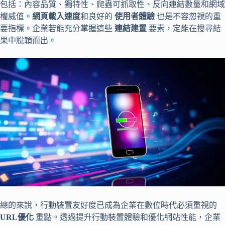
包括：內容品質、獨特性、爬蟲可抓取性、反向連結數量和網域
權威值。
網頁載入速度
和良好的
使用者體驗
也是不容忽視的重
要指標。企業若能充分掌握這些
連結建置
要素，定能在搜尋結
果中脫穎而出。
總的來說，行動裝置友好度已成為企業在數位時代必須重視的
URL優化
重點。透過提升行動裝置體驗和優化網站性能，企業