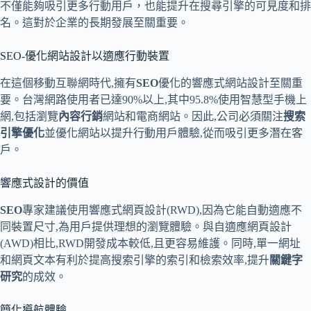
不僅能夠吸引更多行動用戶，也能提升在搜尋引擎的可見度和排
名。這對於企業的長期發展至關重要。
SEO-優化網站設計以適應行動裝置
在這個移動互聯網時代,擁有
SEO
優化的響應式網站設計至關重
要。台灣網路使用者已達90%以上,其中95.8%使用智慧型手機上
網,包括瀏覽
內容行銷
網站和電商網站。因此,公司必須關注
搜索
引擎優化
並優化網站以提升行動用戶體驗,從而吸引更多潛在客
戶。
響應式設計的價值
SEO
專家建議使用響應式網頁設計(RWD),因為它能自動適應不
同裝置尺寸,為用戶提供理想的瀏覽體驗。與自適應網頁設計
(AWD)相比,RWD開發成本較低,且更容易維護。同時,單一網址
和網頁文本有利於提高搜索引擎的索引和檢索效率,提升
關鍵字
研究
的成效。
簡化導航體驗