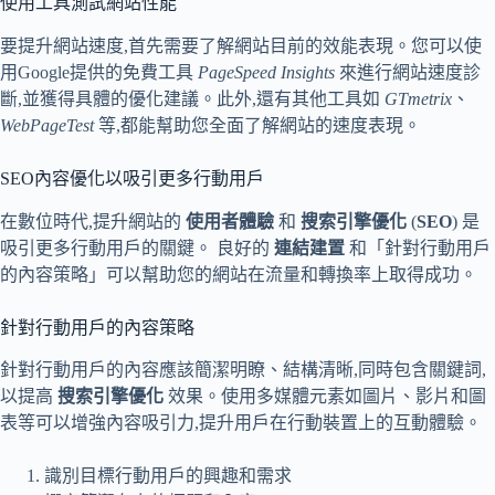
使用工具測試網站性能
要提升網站速度,首先需要了解網站目前的效能表現。您可以使
用Google提供的免費工具
PageSpeed Insights
來進行網站速度診
斷,並獲得具體的優化建議。此外,還有其他工具如
GTmetrix
、
WebPageTest
等,都能幫助您全面了解網站的速度表現。
SEO內容優化以吸引更多行動用戶
在數位時代,提升網站的
使用者體驗
和
搜索引擎優化
(
SEO
) 是
吸引更多行動用戶的關鍵。 良好的
連結建置
和「針對行動用戶
的內容策略」可以幫助您的網站在流量和轉換率上取得成功。
針對行動用戶的內容策略
針對行動用戶的內容應該簡潔明瞭、結構清晰,同時包含關鍵詞,
以提高
搜索引擎優化
效果。使用多媒體元素如圖片、影片和圖
表等可以增強內容吸引力,提升用戶在行動裝置上的互動體驗。
識別目標行動用戶的興趣和需求