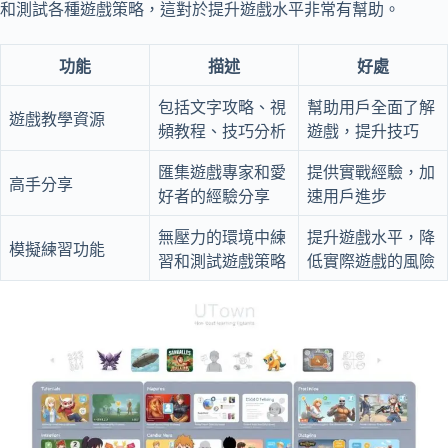
和測試各種遊戲策略，這對於提升遊戲水平非常有幫助。
功能
描述
好處
包括文字攻略、視
幫助用戶全面了解
遊戲教學資源
頻教程、技巧分析
遊戲，提升技巧
匯集遊戲專家和愛
提供實戰經驗，加
高手分享
好者的經驗分享
速用戶進步
無壓力的環境中練
提升遊戲水平，降
模擬練習功能
習和測試遊戲策略
低實際遊戲的風險