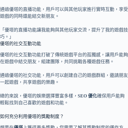
通過優塔的直播功能，用戶可以與其他玩家進行實時互動，享受
遊戲的同時還能結交新朋友。
「優塔的直播功能讓我能夠與其他玩家交流，提升了我的遊戲技
巧。」
優塔的社交互動功能
優塔的社交互動功能打破了傳統遊戲平台的孤獨感，讓用戶能夠
在遊戲中結交朋友，組建團隊，共同挑戰各種遊戲任務。
通過優塔的社交功能，用戶可以創建自己的遊戲群組，邀請朋友
一起遊戲，共享遊戲的樂趣。
總的來說，優塔的娛樂選擇豐富多樣，
SEO 優化
確保用戶能夠
輕鬆找到自己喜歡的遊戲和功能。
如何充分利用優塔的獎勵制度？
想要在
優塔
上獲得更多獎勵，您需要了解其獎勵制度的運作方