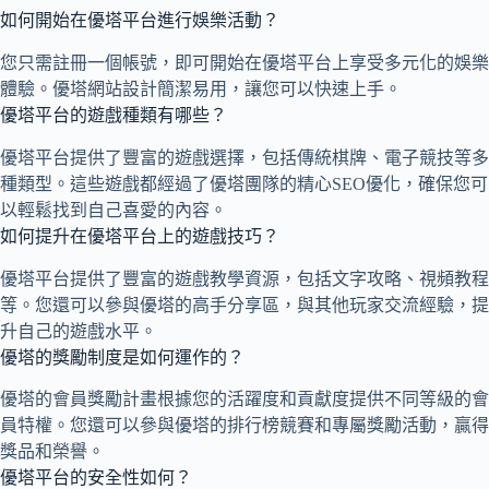
如何開始在優塔平台進行娛樂活動？
您只需註冊一個帳號，即可開始在優塔平台上享受多元化的娛樂
體驗。優塔網站設計簡潔易用，讓您可以快速上手。
優塔平台的遊戲種類有哪些？
優塔平台提供了豐富的遊戲選擇，包括傳統棋牌、電子競技等多
種類型。這些遊戲都經過了優塔團隊的精心SEO優化，確保您可
以輕鬆找到自己喜愛的內容。
如何提升在優塔平台上的遊戲技巧？
優塔平台提供了豐富的遊戲教學資源，包括文字攻略、視頻教程
等。您還可以參與優塔的高手分享區，與其他玩家交流經驗，提
升自己的遊戲水平。
優塔的獎勵制度是如何運作的？
優塔的會員獎勵計畫根據您的活躍度和貢獻度提供不同等級的會
員特權。您還可以參與優塔的排行榜競賽和專屬獎勵活動，贏得
獎品和榮譽。
優塔平台的安全性如何？