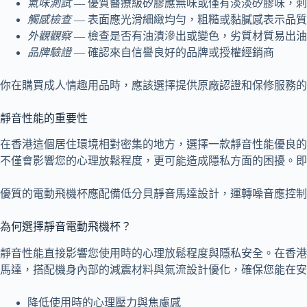
氣味測試
— 優質醫療級矽膠應無味或僅有淡淡矽膠味，
觸感檢查
— 表面應光滑細緻均勻，粗糙或黏膩感表示品
外觀觀察
— 檢查是否有油漬滲出或變色，劣質材質易出油
品牌驗證
— 確認來自信譽良好的品牌或授權經銷商
你在購買成人情趣用品時，應該選擇提供原廠認證和保修服務的
靜音性能的重要性
在香港這個居住環境相對密集的地方，選擇一款靜音性能優良的
不僅會影響您的心理放鬆程度，更可能造成隱私方面的困擾。即
優質的電動飛機杯應配備低分貝靜音馬達設計，運轉噪音應控制
為何選擇靜音電動飛機杯？
靜音性能直接影響您使用時的心理放鬆程度與隱私安全。在香港
馬達，搭配機身內部的減震材料與氣流設計優化，確保您能在安
降低使用時的心理壓力與焦慮感