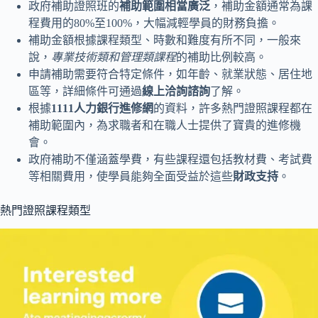
政府補助證照班的
補助範圍相當廣泛
，補助金額通常為課
程費用的80%至100%，大幅減輕學員的財務負擔。
補助金額根據課程類型、時數和難度有所不同，一般來
說，
專業技術類和管理類課程
的補助比例較高。
申請補助需要符合特定條件，如年齡、就業狀態、居住地
區等，詳細條件可通過
線上洽詢諮詢
了解。
根據
1111人力銀行進修網
的資料，許多熱門證照課程都在
補助範圍內，為求職者和在職人士提供了寶貴的進修機
會。
政府補助不僅涵蓋學費，有些課程還包括教材費、考試費
等相關費用，使學員能夠全面受益於這些
財政支持
。
熱門證照課程類型