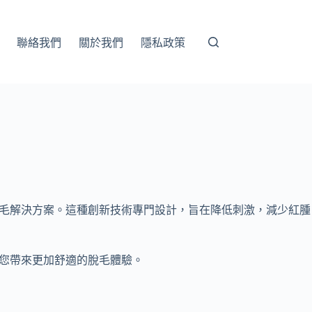
聯絡我們
關於我們
隱私政策
的脫毛解決方案。這種創新技術專門設計，旨在降低刺激，減少紅腫
您帶來更加舒適的脫毛體驗。