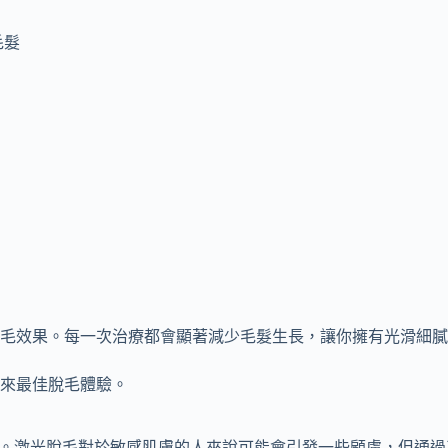
毛髮
久的脫毛效果。每一次治療都會顯著減少毛髮生長，讓你擁有光滑細
來最佳脫毛體驗。
關重要。激光脫毛對於敏感肌膚的人來說可能會引發一些顧慮，但