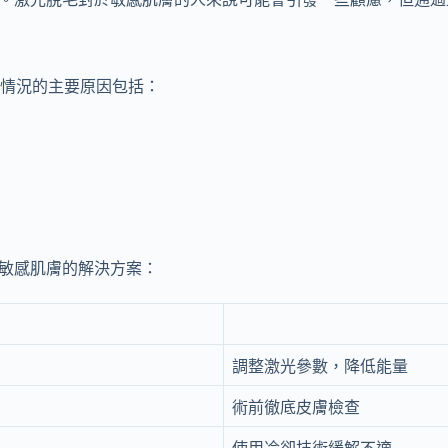
情況的主要原因包括：
對敏感肌膚的解決方案：
調整激光參數，降低能量
術前徹底皮膚檢查