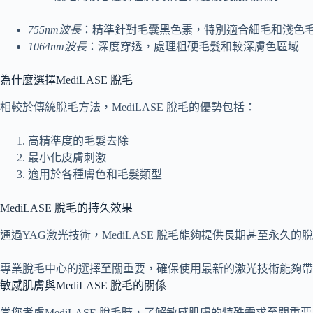
755nm波長
：精準針對毛囊黑色素，特別適合細毛和淺色
1064nm波長
：深度穿透，處理粗硬毛髮和較深膚色區域
為什麼選擇MediLASE 脫毛
相較於傳統脫毛方法，MediLASE 脫毛的優勢包括：
高精準度的毛髮去除
最小化皮膚刺激
適用於各種膚色和毛髮類型
MediLASE 脫毛的持久效果
通過YAG激光技術，MediLASE 脫毛能夠提供長期甚至永
專業脫毛中心的選擇至關重要，確保使用最新的激光技術能夠帶
敏感肌膚與MediLASE 脫毛的關係
當您考慮MediLASE 脫毛時，了解敏感肌膚的特殊需求至