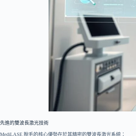
先進的雙波長激光技術
MediLASE 脫毛的核心優勢在於其精密的雙波長激光系統：