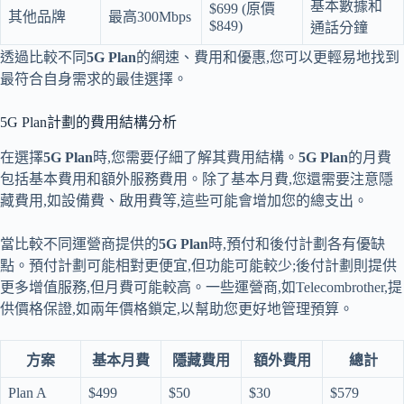
基本數據和
$699 (原價
其他品牌
最高300Mbps
$849)
通話分鐘
透過比較不同
5G Plan
的網速、費用和優惠,您可以更輕易地找到
最符合自身需求的最佳選擇。
5G Plan計劃的費用結構分析
在選擇
5G Plan
時,您需要仔細了解其費用結構。
5G Plan
的月費
包括基本費用和額外服務費用。除了基本月費,您還需要注意隱
藏費用,如設備費、啟用費等,這些可能會增加您的總支出。
當比較不同運營商提供的
5G Plan
時,預付和後付計劃各有優缺
點。預付計劃可能相對更便宜,但功能可能較少;後付計劃則提供
更多增值服務,但月費可能較高。一些運營商,如Telecombrother,提
供價格保證,如兩年價格鎖定,以幫助您更好地管理預算。
方案
基本月費
隱藏費用
額外費用
總計
Plan A
$499
$50
$30
$579