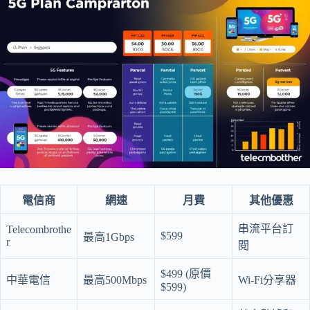
電信商
網速
月費
其他優惠
串流平台訂
Telecombrothe
$599
最高1Gbps
r
閱
$499 (原價
中華電信
最高500Mbps
Wi-Fi分享器
$599)