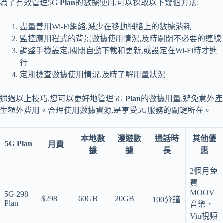
為了有效管理5G
Plan
的數據使用,可以採取以下幾個方法:
盡量善用Wi-Fi網絡,減少在移動網絡上的數據消耗
監控應用程式的背景數據使用情況,及時關閉不必要的連線
調整手機設定,關閉自動下載和更新,或設定在Wi-Fi時才進
行
定期檢查數據使用情況,及時了解用量狀況
通過以上技巧,您可以更好地管理5G
Plan
的數據用量,避免意外產
生額外費用。合理使用數據資源,是享受5G服務的關鍵所在。
本地數
漫遊數
通話時
其他優
5G Plan
月費
據
據
長
惠
2個月免
費
MOOV
5G 298
$298
60GB
20GB
100分鐘
Plan
音樂，
Viu視頻