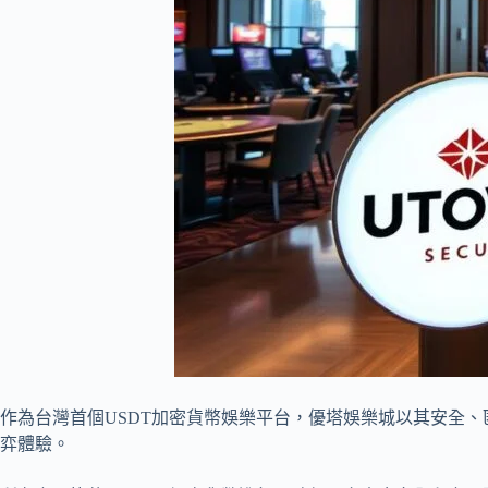
作為台灣首個USDT加密貨幣娛樂平台，優塔娛樂城以其安全、
弈體驗。