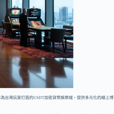
專為台灣玩家打造的USDT加密貨幣娛樂城，提供多元化的線上博