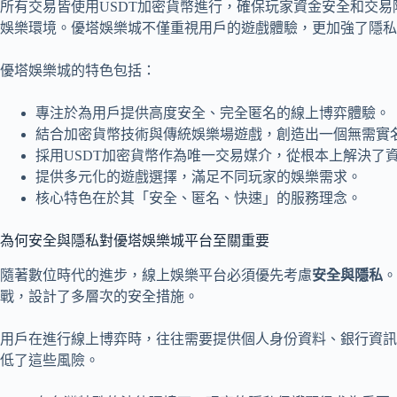
所有交易皆使用USDT加密貨幣進行，確保玩家資金安全和交
娛樂環境。優塔娛樂城不僅重視用戶的遊戲體驗，更加強了隱私
優塔娛樂城的特色包括：
專注於為用戶提供高度安全、完全匿名的線上博弈體驗。
結合加密貨幣技術與傳統娛樂場遊戲，創造出一個無需實
採用USDT加密貨幣作為唯一交易媒介，從根本上解決了
提供多元化的遊戲選擇，滿足不同玩家的娛樂需求。
核心特色在於其「安全、匿名、快速」的服務理念。
為何安全與隱私對優塔娛樂城平台至關重要
隨著數位時代的進步，線上娛樂平台必須優先考慮
安全與隱私
。
戰，設計了多層次的安全措施。
用戶在進行線上博弈時，往往需要提供個人身份資料、銀行資訊
低了這些風險。