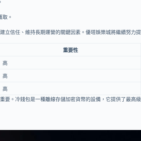
。
獲取。
建立信任、維持長期運營的關鍵因素。優塔娛樂城將繼續努力提
重要性
高
高
高
重要。冷錢包是一種離線存儲加密貨幣的設備，它提供了最高級