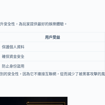
升安全性，為玩家提供最好的娛樂體驗。
用戶受益
保護個人資料
確保資金安全
防止身份盜用
別的安全性，因為它不連接互聯網，從而減少了被黑客攻擊的風