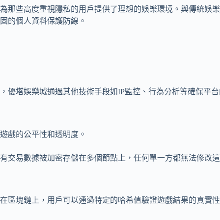
為那些高度重視隱私的用戶提供了理想的娛樂環境。與傳統娛樂
固的個人資料保護防線。
，優塔娛樂城通過其他技術手段如IP監控、行為分析等確保平
遊戲的公平性和透明度。
有交易數據被加密存儲在多個節點上，任何單一方都無法修改這
在區塊鏈上，用戶可以通過特定的哈希值驗證遊戲結果的真實性