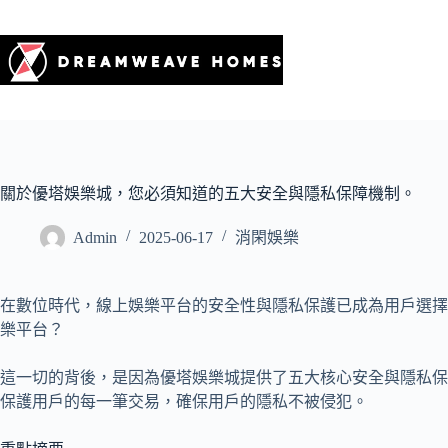
關於優塔娛樂城，您必須知道的五大安全與隱私保障機制。
Admin
2025-06-17
消閑娛樂
在數位時代，線上娛樂平台的安全性與隱私保護已成為用戶選
樂平台？
這一切的背後，是因為優塔娛樂城提供了五大核心安全與隱私保
保護用戶的每一筆交易，確保用戶的隱私不被侵犯。