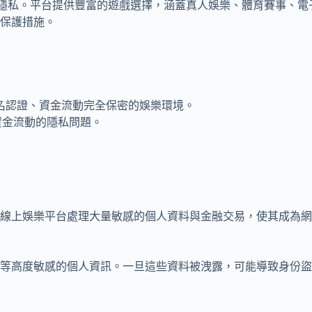
易隱私。平台提供豐富的遊戲選擇，涵蓋真人娛樂、體育賽事、
保護措施。
名認證、資金流動完全保密的娛樂環境。
資金流動的隱私問題。
線上娛樂平台處理大量敏感的個人資料與金融交易，使其成為網
等高度敏感的個人資訊。一旦這些資料被洩露，可能導致身份盜