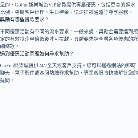
是的，GoFun娛樂城為VIP會員提供專屬優惠，包括更高的返水
比例、專屬客戶經理、生日禮金、快速提款通道等尊享服務。
獎勵有哪些提款要求？
不同優惠活動有不同的流水要求。一般來說，獎勵金需要達到規
定的有效投注量倍數後才可提款。具體要求請查看各項優惠的詳
細條款。
遇到優惠活動問題如何尋求幫助？
GoFun娛樂城提供24/7全天候客戶支持。您可以通過網站的即時
聊天、電子郵件或客服熱線尋求幫助，專業客服將快速解答您的
疑問。