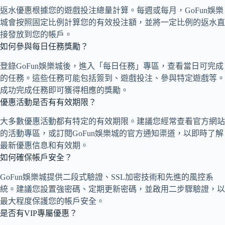
返水優惠根據您的遊戲投注總量計算。每週或每月，GoFun娛樂
城會按照固定比例計算您的有效投注額，並將一定比例的返水直
接發放到您的帳戶。
如何參與每日任務獎勵？
登錄GoFun娛樂城後，進入「每日任務」專區，查看當日可完成
的任務。這些任務可能包括簽到、遊戲投注、參與特定遊戲等。
成功完成任務即可獲得相應的獎勵。
優惠活動是否有有效期限？
大多數優惠活動都有特定的有效期限。建議您經常查看官方網站
的活動專區，或訂閱GoFun娛樂城的官方通知渠道，以即時了解
最新優惠信息和有效期。
如何確保帳戶安全？
GoFun娛樂城提供二段式驗證、SSL加密技術和先進的風控系
統。建議您設置強密碼、定期更新密碼，並啟用二步驟驗證，以
最大程度保護您的帳戶安全。
是否有VIP專屬優惠？