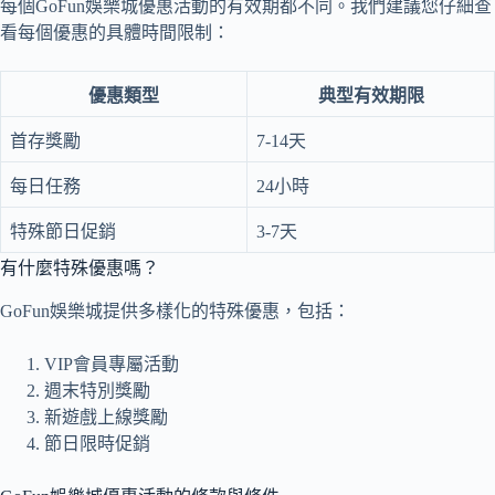
每個GoFun娛樂城優惠活動的有效期都不同。我們建議您仔細查
看每個優惠的具體時間限制：
優惠類型
典型有效期限
首存獎勵
7-14天
每日任務
24小時
特殊節日促銷
3-7天
有什麼特殊優惠嗎？
GoFun娛樂城提供多樣化的特殊優惠，包括：
VIP會員專屬活動
週末特別獎勵
新遊戲上線獎勵
節日限時促銷