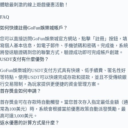
體驗最刺激的線上遊戲優惠活動！
FAQ
如何快速註冊GoFun娛樂城帳戶？
您可以直接訪問GoFun娛樂城官方網站，點擊「註冊」按鈕，填
寫個人基本信息，如電子郵件、手機號碼和密碼。完成後，系統
將發送驗證碼到您的聯繫方式，驗證成功即可完成帳戶創建。
USDT支付有什麼優勢？
GoFun娛樂城的USDT支付方式具有快速、低手續費、匿名性好
等特點。使用USDT可以快速完成存款和提款，並且不受傳統銀
行交易限制，為玩家提供更便捷的資金管理方案。
首存獎金如何申請？
首存獎金可在存款時自動觸發。當您首次存入指定最低金額（通
常為100美元）時，系統會根據當前優惠政策自動派發獎勵，最
高可達3,000美元。
返水優惠的計算方式是什麼？