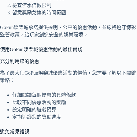
檢查流水倍數限制
留意獎勵兌換的時間範圍
GoFun娛樂城承諾提供透明、公平的優惠活動，並嚴格遵守博彩
監管政策，給玩家創造安全的娛樂環境。
使用GoFun娛樂城優惠活動的最佳實踐
充分利用您的優惠
為了最大化GoFun娛樂城優惠活動的價值，您需要了解以下關鍵
策略：
仔細閱讀每個優惠的具體條款
比較不同優惠活動的獎勵
設定明確的遊戲預算
定期追蹤您的獎勵進度
避免常見錯誤