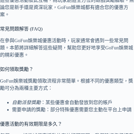
這些優惠活動彼此互補，為玩家創造全方位的遊戲獎勵體驗。無
論您是新手還是資深玩家，GoFun娛樂城都有適合您的優惠方
案。
常見問題解答 (FAQ)
在參與GoFun娛樂城優惠活動時，玩家通常會遇到一些常見問
題。本節將詳細解答這些疑問，幫助您更好地享受GoFun娛樂城
的精彩優惠。
如何領取獎勵？
GoFun娛樂城獎勵領取流程非常簡單。根據不同的優惠類型，獎
勵可分為兩種主要方式：
自動派發獎勵
：某些優惠會自動發放到您的帳戶
需要申請的獎勵：部分特殊優惠需要您主動在平台上申請
優惠活動的有效期限是多久？