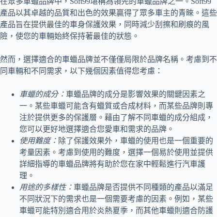
在眾多車蠟品牌中，Soft99堪稱為領先的車蠟品牌之一。Soft99
產品以其卓越的品質和出色的效果贏得了眾多車主的青睞。這些
產品旨在提供最佳的車身保護效果，同時減少刮擦和刷痕的風
險，使您的車輛始終保持著最佳的狀態。
然而，選擇適合的車蠟品牌並不僅僅局限於品牌名稱。考慮到不
同車輛和不同需求，以下幾個因素值得您考慮：
車蠟的成分：
車蠟品牌的成分是影響效果的關鍵因素之
一。某些車蠟可能含有蠟質或合成材料，而某些品牌則專
注於提供更多的保護層。藉由了解不同車蠟的成分組成，
您可以更好地選擇適合您愛車和需求的品牌。
使用難度：
除了保護效果外，車蠟的使用也是一個重要的
考量因素。考慮到使用的難度，選擇一個易於使用並提供
詳細指導的車蠟品牌將有助於您在家中輕鬆進行汽車護
理。
用途的多樣性：
車蠟品牌是否提供不同種類的產品以滿足
不同狀況下的需求也是一個需要考慮的因素。例如，某些
車蠟可能特別適合用於炎熱夏季，而其他車蠟則適合防護