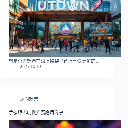
您是否曾想過在線上娛樂平台上享受更多的…
2025-10-12
消閑娛樂
手機版老虎機推薦應用分享