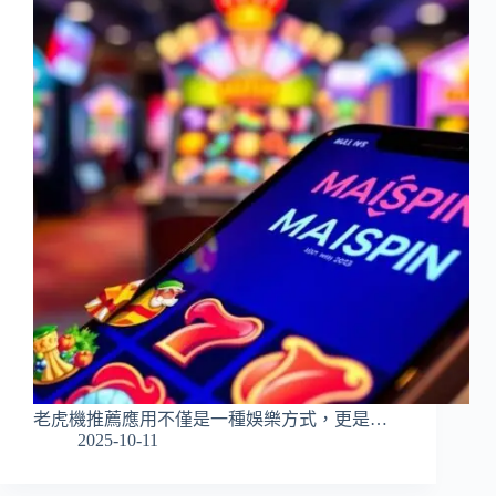
老虎機推薦應用不僅是一種娛樂方式，更是…
2025-10-11