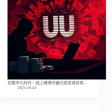
在数字化时代，线上赌博诈骗已经变得异常…
2025-10-14