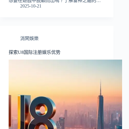
想要在遊戲中脫穎而出嗎？了解雷神之鎚的…
2025-10-21
消閑娛樂
探索U8国际注册娱乐优势