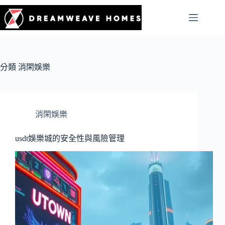
分類
消閑娛樂
消閑娛樂
usdt娛樂城的安全性與風險管理