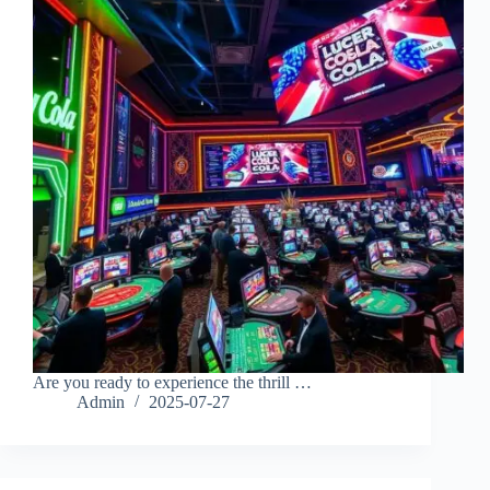
Are you ready to experience the thrill …
Admin
2025-07-27