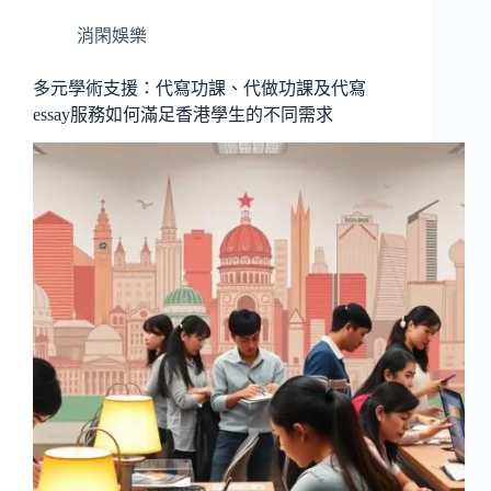
消閑娛樂
多元學術支援：代寫功課、代做功課及代寫
essay服務如何滿足香港學生的不同需求