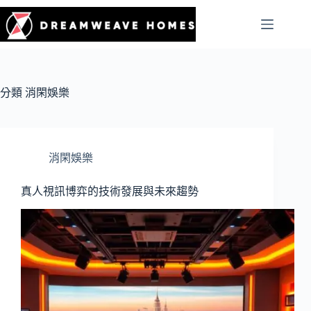
分類
消閑娛樂
消閑娛樂
真人視訊博弈的技術發展與未來趨勢