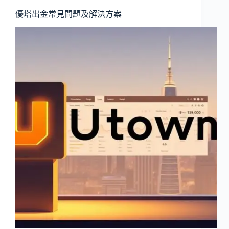
優塔出金常見問題及解決方案