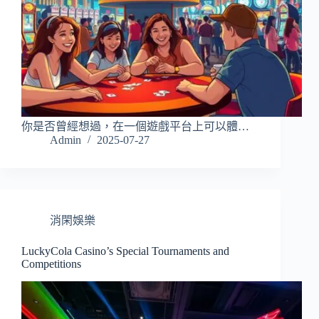
你是否曾經想過，在一個遊戲平台上可以體…
Admin
2025-07-27
消閑娛樂
LuckyCola Casino’s Special Tournaments and
Competitions